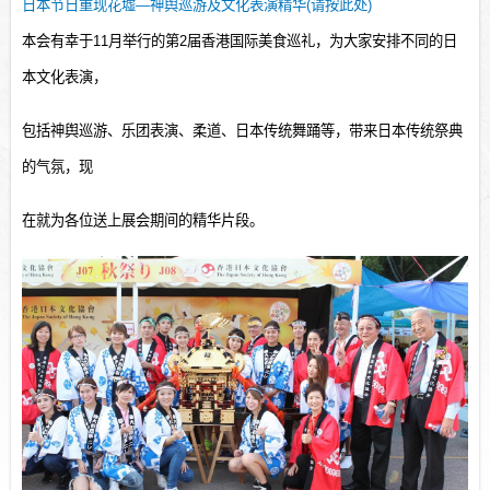
日本节日重现花墟
—
神舆巡游及文化表演精华
(
请按此处
)
本会有幸于
11
月举行的第
2
届香港国际美食巡礼，为大家安排不同的日
本文化表演，
包括神舆巡游、乐团表演、柔道、日本传统舞踊等，带来日本传统祭典
的气氛，现
在就为各位送上展会期间的精华片段。