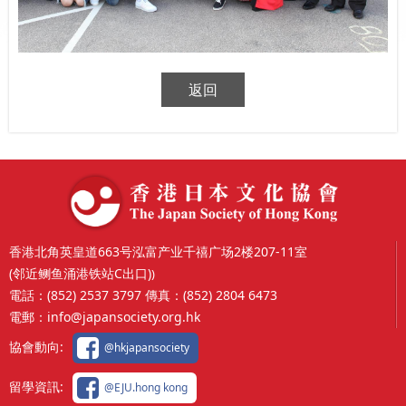
返回
香港北角英皇道663号泓富产业千禧广场2楼207-11室
(邻近鲗鱼涌港铁站C出口)
)
電話：
(852) 2537 3797
傳真：
(852) 2804 6473
電郵：
info@japansociety.org.hk
協會動向:
@hkjapansociety
留學資訊:
@EJU.hong kong